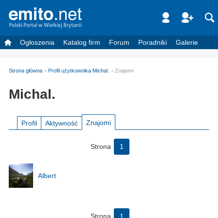
Ogłoszenia
Katalog firm
Forum
Poradniki
Galerie
Strona główna
Profil użytkownika Michal.
Znajomi
Michal.
Znajomi
Profil
Aktywność
Strona
1
Albert
Strona
1