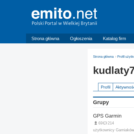
Strona główna
Ogłoszenia
Katalog firm
Strona główna
Profil użyt
kudlaty
Profil
Aktywnoś
Grupy
GPS Garmin
69
214
użytkownicy Garniaków