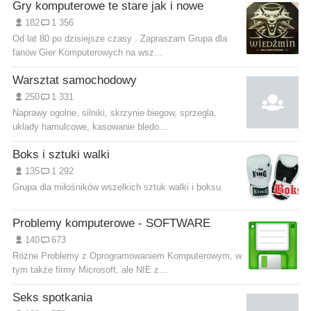
Gry komputerowe te stare jak i nowe
182
1 356
Od lat 80 po dzisiejsze czasy . Zapraszam Grupa dla
fanow Gier Komputerowych na wsz...
Warsztat samochodowy
250
1 331
Naprawy ogolne, silniki, skrzynie biegow, sprzegla,
uklady hamulcowe, kasowanie bledo...
Boks i sztuki walki
135
1 292
Grupa dla miłośników wszelkich sztuk walki i boksu.
Problemy komputerowe - SOFTWARE
140
673
Różne Problemy z Oprogramowaniem Komputerowym, w
tym także firmy Microsoft, ale NIE z...
Seks spotkania