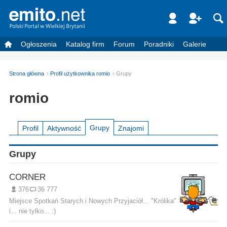
Ogłoszenia
Katalog firm
Forum
Poradniki
Galerie
Strona główna
Profil użytkownika romio
Grupy
romio
Grupy
Profil
Aktywność
Znajomi
Grupy
CORNER
376
36 777
Miejsce Spotkań Starych i Nowych Przyjaciół... "Królika"
i... nie tylko... :)