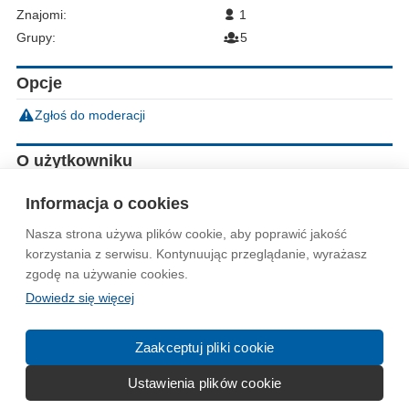
Znajomi:
1
Grupy:
5
Opcje
Zgłoś do moderacji
O użytkowniku
Imię:
hybryda
Informacja o cookies
Nasza strona używa plików cookie, aby poprawić jakość
Wytyczne dla społeczności
Regulamin
Prywatność
korzystania z serwisu. Kontynuując przeglądanie, wyrażasz
zgodę na używanie cookies.
Reklama
Kontakt
Information in English
Dowiedz się więcej
© 2004-2026 Emito.net
Zaakceptuj pliki cookie
Ustawienia plików cookie