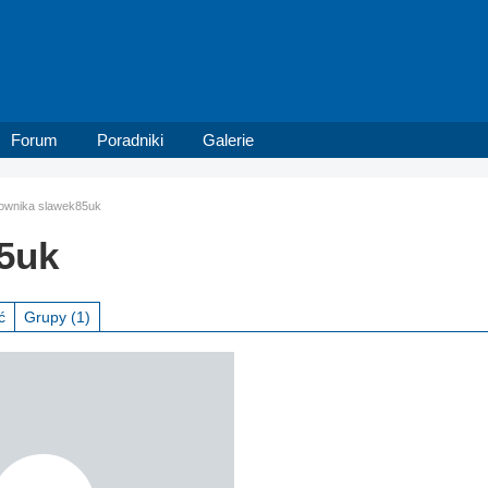
Forum
Poradniki
Galerie
tkownika slawek85uk
5uk
ć
Grupy
(1)