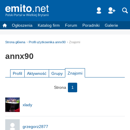
Ogłoszenia
Katalog firm
Forum
Poradniki
Galerie
Strona główna
Profil użytkownika annx90
Znajomi
annx90
Znajomi
Profil
Aktywność
Grupy
Strona
1
xlady
grzegorz2877