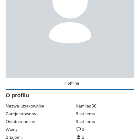
offline
O profilu
Nazwa użytkownika:
Kamilad30
Zarejestrowany:
8 lat temu
Ostatnio online:
8 lat temu
Wpisy:
3
Znajomi:
2