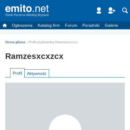
Ogłoszenia
Katalog firm
Forum
Poradniki
Galerie
Strona główna
Profil użytkownika Ramzesxcxzcx
Ramzesxcxzcx
Profil
Aktywność