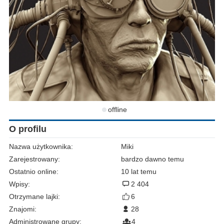
offline
O profilu
Nazwa użytkownika:
Miki
Zarejestrowany:
bardzo dawno temu
Ostatnio online:
10 lat temu
Wpisy:
2 404
Otrzymane lajki:
6
Znajomi:
28
Administrowane grupy:
4