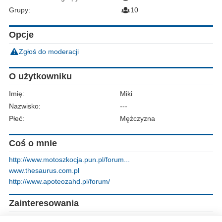
Grupy:
10
Opcje
Zgłoś do moderacji
O użytkowniku
Imię:
Miki
Nazwisko:
---
Płeć:
Mężczyzna
Coś o mnie
http://www.motoszkocja.pun.pl/forum...
www.thesaurus.com.pl
http://www.apoteozahd.pl/forum/
Zainteresowania
pojazdy zabytkowe,motocykle