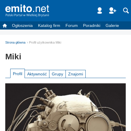
Ogłoszenia
Katalog firm
Forum
Poradniki
Galerie
Strona główna
Profil użytkownika Miki
Miki
Profil
Aktywność
Grupy
Znajomi