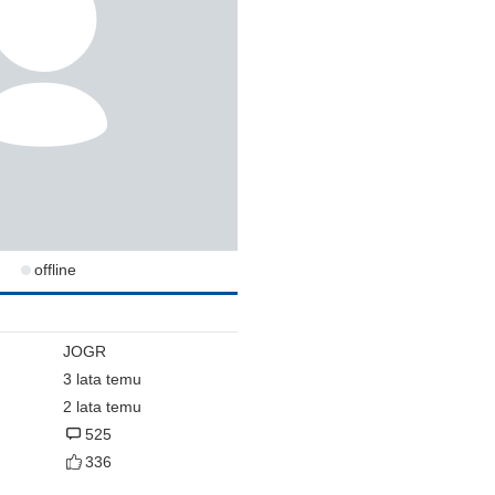
offline
JOGR
3 lata temu
2 lata temu
525
336