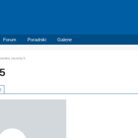
Forum
Poradniki
Galerie
kownika Jacenty.5
5
ć