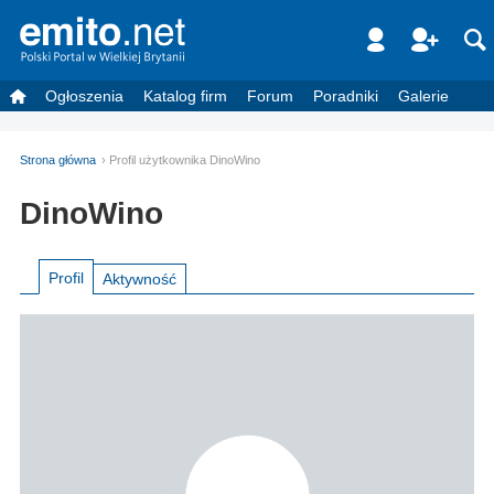
Ogłoszenia
Katalog firm
Forum
Poradniki
Galerie
Strona główna
Profil użytkownika DinoWino
DinoWino
Profil
Aktywność