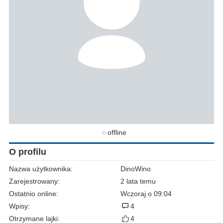
offline
O profilu
Nazwa użytkownika:
DinoWino
Zarejestrowany:
2 lata temu
Ostatnio online:
Wczoraj o 09:04
Wpisy:
4
Otrzymane lajki:
4