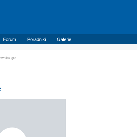
Forum
Poradniki
Galerie
kownika igro
ć