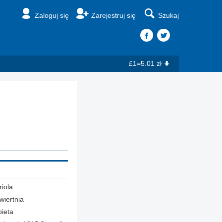
Zaloguj się
Zarejestruj się
Szukaj
£1=5.01 zł
iola
wiertnia
ieta