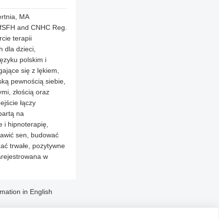
rtnia, MA
AfSFH and CNHC Reg.
cie terapii
 dla dzieci,
języku polskim i
ające się z lękiem,
ką pewnością siebie,
mi, złością oraz
jście łączy
partą na
e i hipnoterapię,
rawić sen, budować
ać trwałe, pozytywne
arejestrowana w
rmation in English