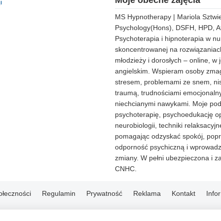
Moje obecne zajęcia
i
MS Hypnotherapy | Mariola Sztwie
Psychology(Hons), DSFH, HPD, 
Psychoterapia i hipnoterapia w nur
skoncentrowanej na rozwiązaniach
młodzieży i dorosłych – online, w 
angielskim. Wspieram osoby zmag
stresem, problemami ze snem, nis
traumą, trudnościami emocjonalny
niechcianymi nawykami. Moje pode
psychoterapię, psychoedukację o
neurobiologii, techniki relaksacyjn
pomagając odzyskać spokój, pop
odporność psychiczną i wprowadz
zmiany. W pełni ubezpieczona i z
CNHC.
ołeczności
Regulamin
Prywatność
Reklama
Kontakt
Info
© 2004-2026 Emito.net