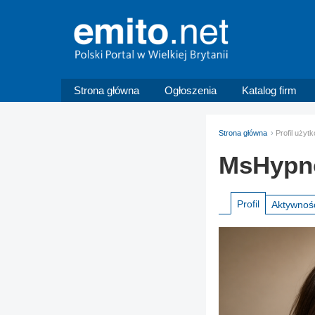
Strona główna
Ogłoszenia
Katalog firm
Strona główna
Profil uży
MsHypn
Profil
Aktywnoś