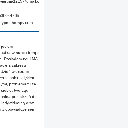
wiertnia1215@gmail.c
538044765
hypnotherapy.com
i jestem
eutką w nurcie terapii
h. Posiadam tytuł MA
kacje z zakresu
co dzień wspieram
zeniu sobie z lękiem,
nymi, problemami ze
siebie, tworząc
onalną przestrzeń do
 indywidualną oraz
ch z doświadczeniem