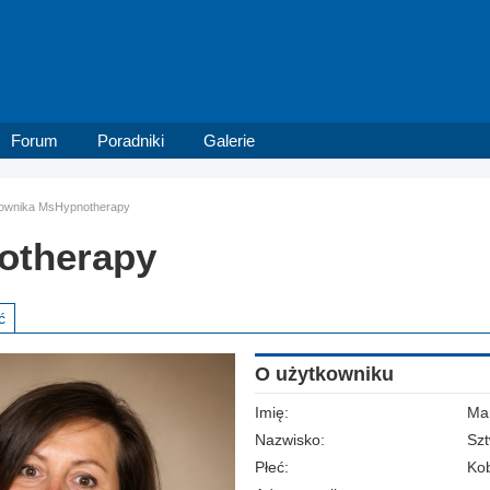
Forum
Poradniki
Galerie
tkownika MsHypnotherapy
otherapy
ć
O użytkowniku
Imię:
Mar
Nazwisko:
Szt
Płeć:
Kob