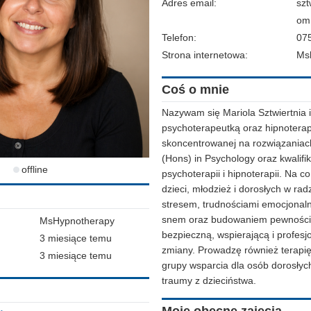
Adres email:
szt
om
Telefon:
07
Strona internetowa:
Ms
Coś o mnie
Nazywam się Mariola Sztwiertnia 
psychoterapeutką oraz hipnoterap
skoncentrowanej na rozwiązaniac
(Hons) in Psychology oraz kwalifi
offline
psychoterapii i hipnoterapii. Na 
dzieci, młodzież i dorosłych w rad
stresem, trudnościami emocjonal
snem oraz budowaniem pewności 
MsHypnotherapy
bezpieczną, wspierającą i profesj
3 miesiące temu
zmiany. Prowadzę również terapię
3 miesiące temu
grupy wsparcia dla osób dorosły
traumy z dzieciństwa.