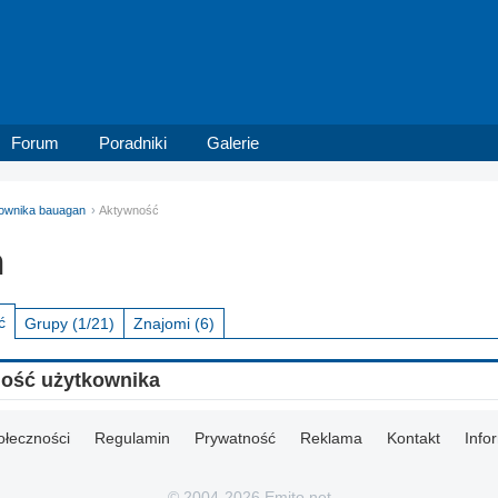
Forum
Poradniki
Galerie
tkownika bauagan
Aktywność
n
ć
Grupy
(1/21)
Znajomi
(6)
ność użytkownika
ołeczności
Regulamin
Prywatność
Reklama
Kontakt
Info
© 2004-2026 Emito.net