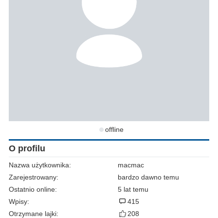
offline
O profilu
Nazwa użytkownika:
macmac
Zarejestrowany:
bardzo dawno temu
Ostatnio online:
5 lat temu
Wpisy:
415
Otrzymane lajki:
208