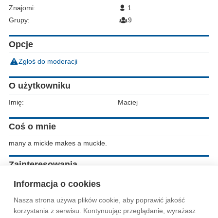
Znajomi:
1
Grupy:
9
Opcje
Zgłoś do moderacji
O użytkowniku
Imię:
Maciej
Coś o mnie
many a mickle makes a muckle.
Zainteresowania
brydz,podroze
Informacja o cookies
Nasza strona używa plików cookie, aby poprawić jakość
Wytyczne dla społeczności
Regulamin
Prywatność
korzystania z serwisu. Kontynuując przeglądanie, wyrażasz