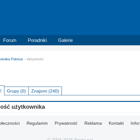
Forum
Poradniki
Galerie
kownika Polonus
Aktywność
ć
Grupy
(0)
Znajomi
(240)
ność użytkownika
ołeczności
Regulamin
Prywatność
Reklama
Kontakt
Info
© 2004-2026 Emito.net