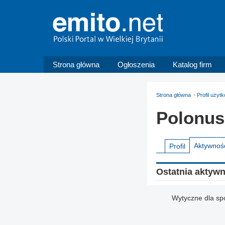
Strona główna
Ogłoszenia
Katalog firm
Strona główna
Profil użyt
Polonus
Aktywnoś
Profil
Ostatnia aktyw
Wytyczne dla sp