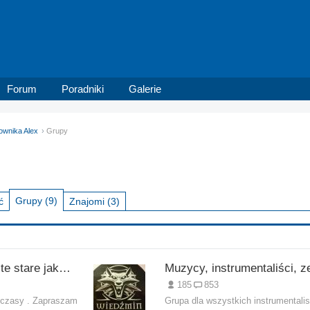
Forum
Poradniki
Galerie
kownika Alex
Grupy
Grupy
(9)
ć
Znajomi
(3)
Gry komputerowe te stare jak i nowe
185
853
e czasy . Zapraszam
Grupa dla wszystkich instrumentali