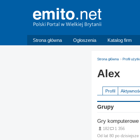
Strona główna
Ogłoszenia
Katalog firm
Strona główna
Profil użyt
Alex
Profil
Aktywnoś
Grupy
182
1 356
Od lat 80 po dzisiejsz