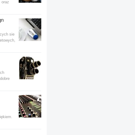
 oraz
gn
cych sie
netowych,
ich
 dobre
iękiem.