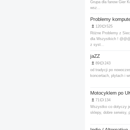
Grupa dla fanow Gier 
wsz...
120
525
Różne Problemy z Sie
dla Wszystkich ! @@
z syst...
jaZZ
89
243
od tradycji po nowocze
koncertach, plytach i w
Motocyklem po U
71
134
Wszystko co dotyczy j
sklepy, dobre serwisy, 