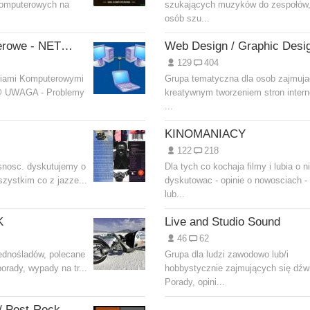
Komputerowych na
szukających muzyków do zespołów,
osób szu...
Problemy komputerowe - NETWORK
Web Design / Graphic Desi
129
404
ciami Komputerowymi
Grupa tematyczna dla osob zajmuja
@ UWAGA - Problemy
kreatywnym tworzeniem stron inter
...
KINOMANIACY
122
218
snosc. dyskutujemy o
Dla tych co kochaja filmy i lubia o n
szystkim co z jazze...
dyskutowac - opinie o nowosciach -
lub...
K
Live and Studio Sound
46
62
ednośladów, polecane
Grupa dla ludzi zawodowo lub/i
porady, wypady na tr...
hobbystycznie zajmujących się dźw
Porady, opini...
Indie / Alternative / Post-Rock / Electronica