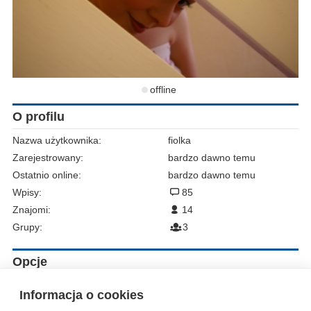
offline
O profilu
Nazwa użytkownika:
fiolka
Zarejestrowany:
bardzo dawno temu
Ostatnio online:
bardzo dawno temu
Wpisy:
85
Znajomi:
14
Grupy:
3
Opcje
Zgłoś do moderacji
Informacja o cookies