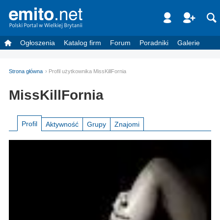
Ogłoszenia
Katalog firm
Forum
Poradniki
Galerie
Strona główna
Profil użytkownika MissKillFornia
MissKillFornia
Profil
Aktywność
Grupy
Znajomi