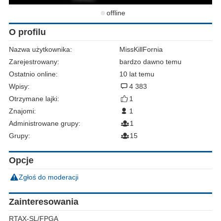
offline
O profilu
Nazwa użytkownika:
MissKillFornia
Zarejestrowany:
bardzo dawno temu
Ostatnio online:
10 lat temu
Wpisy:
4 383
Otrzymane lajki:
1
Znajomi:
1
Administrowane grupy:
1
Grupy:
15
Opcje
Zgłoś do moderacji
Zainteresowania
RTAX-SL/FPGA