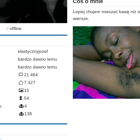
Coś o mnie
Lepiej chujem mieszać kawę niż w
wiersze.
offline
elastycznyjozef
bardzo dawno temu
bardzo dawno temu
21 464
7 427
15
54
y:
4
138