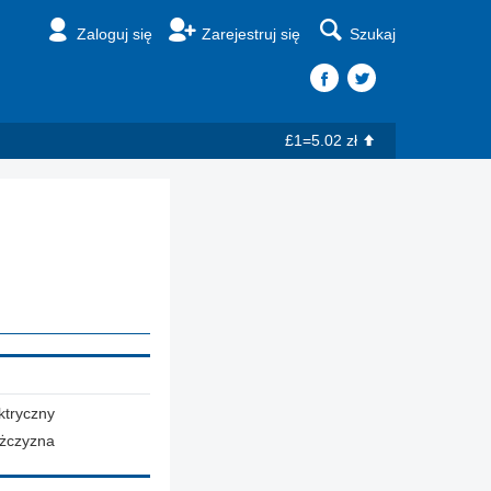
Zaloguj się
Zarejestruj się
Szukaj
£1=5.02 zł
ktryczny
żczyzna