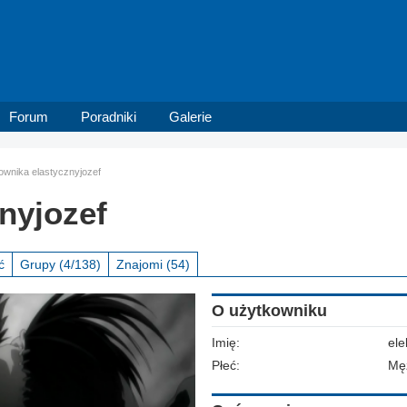
Forum
Poradniki
Galerie
kownika elastycznyjozef
nyjozef
ć
Grupy
(4/138)
Znajomi
(54)
O użytkowniku
Imię:
ele
Płeć:
Mę