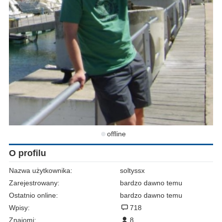
offline
O profilu
Nazwa użytkownika:
soltyssx
Zarejestrowany:
bardzo dawno temu
Ostatnio online:
bardzo dawno temu
Wpisy:
718
Znajomi:
8