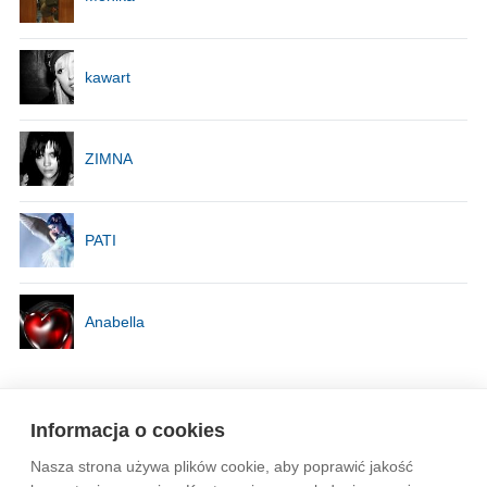
kawart
ZIMNA
PATI
Anabella
Strona
1
z
2
Informacja o cookies
Nasza strona używa plików cookie, aby poprawić jakość
Wytyczne dla społeczności
Regulamin
Prywatność