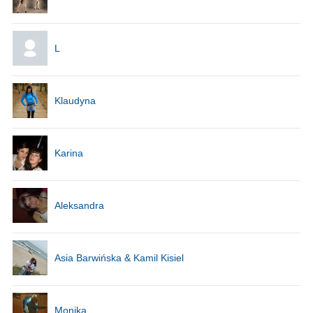
L
Klaudyna
Karina
Aleksandra
Asia Barwińska & Kamil Kisiel
Monika