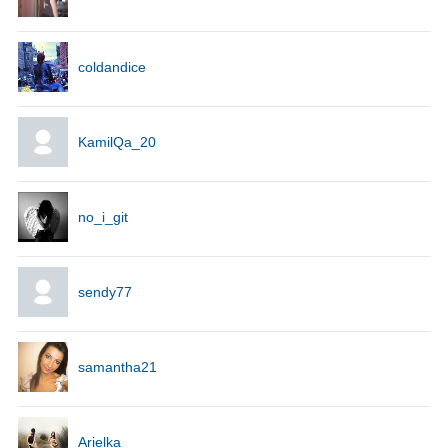
coldandice
KamilQa_20
no_i_git
sendy77
samantha21
Arielka