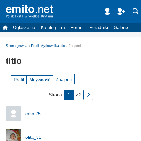
Ogłoszenia
Katalog firm
Forum
Poradniki
Galerie
Strona główna
Profil użytkownika titio
Znajomi
titio
Znajomi
Profil
Aktywność
Strona
1
z
2
kabat75
lolita_81