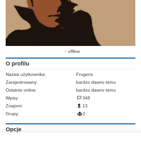
offline
O profilu
Nazwa użytkownika:
Frugens
Zarejestrowany:
bardzo dawno temu
Ostatnio online:
bardzo dawno temu
Wpisy:
348
Znajomi:
13
Grupy:
2
Opcje
Zgłoś do moderacji