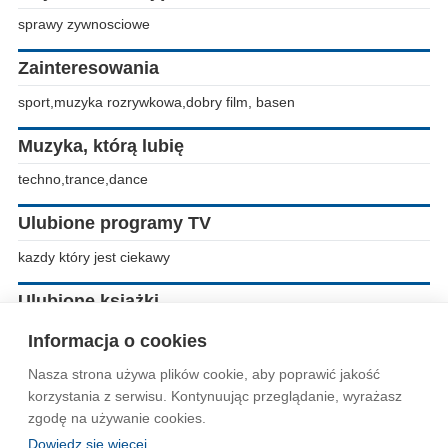
sprawy zywnosciowe
Zainteresowania
sport,muzyka rozrywkowa,dobry film, basen
Muzyka, którą lubię
techno,trance,dance
Ulubione programy TV
kazdy który jest ciekawy
Ulubione książki
nie lubie czytac
Informacja o cookies
Nasza strona używa plików cookie, aby poprawić jakość
Wytyczne dla społeczności
Regulamin
Prywatność
korzystania z serwisu. Kontynuując przeglądanie, wyrażasz
zgodę na używanie cookies.
Reklama
Kontakt
Information in English
Dowiedz się więcej