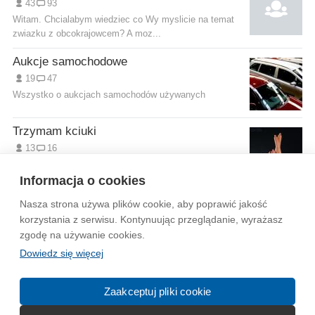
43
93
Witam. Chcialabym wiedziec co Wy myslicie na temat
zwiazku z obcokrajowcem? A moz...
Aukcje samochodowe
19
47
Wszystko o aukcjach samochodów używanych
Trzymam kciuki
13
16
Grupa wsparcia w dokonywaniu dzieł każdego rodzaju
tworzenia i nie tylko , mam przyja...
Informacja o cookies
Nasza strona używa plików cookie, aby poprawić jakość
Wytyczne dla społeczności
Regulamin
Prywatność
korzystania z serwisu. Kontynuując przeglądanie, wyrażasz
zgodę na używanie cookies.
Reklama
Kontakt
Information in English
Dowiedz się więcej
© 2004-2026 Emito.net
Zaakceptuj pliki cookie