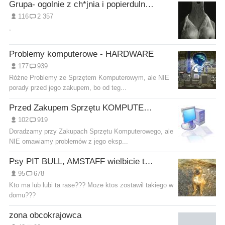
Grupa- ogolnie z ch*jnia i popierdulnia;
116
2 357
,
Problemy komputerowe - HARDWARE
177
939
Różne Problemy ze Sprzętem Komputerowym, ale NIE
porady przed jego zakupem, bo od teg...
Przed Zakupem Sprzętu KOMPUTERowego
102
919
Doradzamy przy Zakupach Sprzętu Komputerowego, ale
NIE omawiamy problemów z jego eksp...
Psy PIT BULL, AMSTAFF wielbicie tych ras;-)
95
678
Kto ma lub lubi ta rase??? Moze ktos zostawil takiego w
domu???
zona obcokrajowca