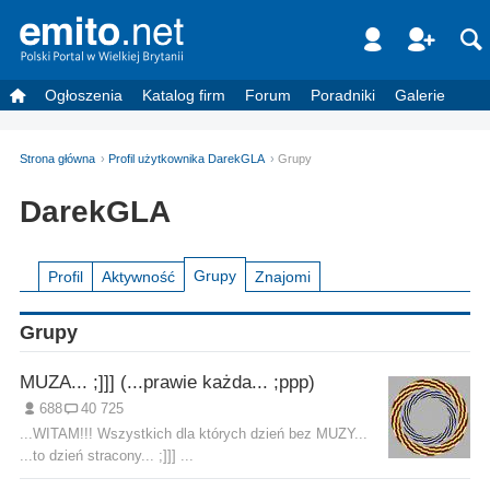
Ogłoszenia
Katalog firm
Forum
Poradniki
Galerie
Strona główna
Profil użytkownika DarekGLA
Grupy
DarekGLA
Grupy
Profil
Aktywność
Znajomi
Grupy
MUZA... ;]]] (...prawie każda... ;ppp)
688
40 725
...WITAM!!! Wszystkich dla których dzień bez MUZY...
...to dzień stracony... ;]]] ...