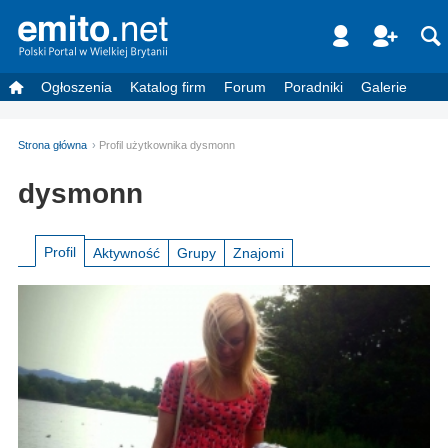
Ogłoszenia
Katalog firm
Forum
Poradniki
Galerie
Strona główna
Profil użytkownika dysmonn
dysmonn
Profil
Aktywność
Grupy
Znajomi