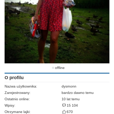
offline
O profilu
Nazwa użytkownika:
dysmonn
Zarejestrowany:
bardzo dawno temu
Ostatnio online:
10 lat temu
Wpisy:
15 104
Otrzymane lajki:
670