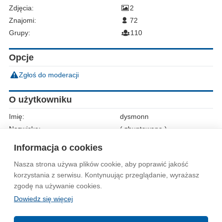
Zdjęcia:
2
Znajomi:
72
Grupy:
110
Opcje
Zgłoś do moderacji
O użytkowniku
Imię:
dysmonn
Nazwisko:
( zbuntowana )
Płeć:
Kobieta
Informacja o cookies
Nasza strona używa plików cookie, aby poprawić jakość
Wytyczne dla społeczności
Regulamin
Prywatność
korzystania z serwisu. Kontynuując przeglądanie, wyrażasz
zgodę na używanie cookies.
Reklama
Kontakt
Information in English
Dowiedz się więcej
© 2004-2026 Emito.net