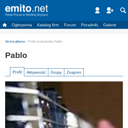
Ogłoszenia
Katalog firm
Forum
Poradniki
Galerie
Strona główna
Profil użytkownika Pablo
Pablo
Profil
Aktywność
Grupy
Znajomi