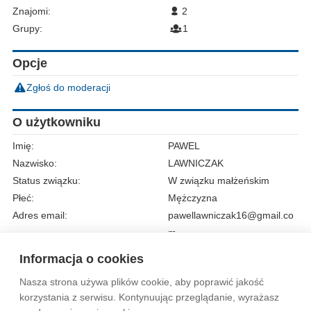
Znajomi:
2
Grupy:
1
Opcje
Zgłoś do moderacji
O użytkowniku
Imię:
PAWEL
Nazwisko:
LAWNICZAK
Status związku:
W związku małżeńskim
Płeć:
Mężczyzna
Adres email:
pawellawniczak16@gmail.co
m
Telefon:
07868322871
Informacja o cookies
Nasza strona używa plików cookie, aby poprawić jakość
Wytyczne dla społeczności
Regulamin
Prywatność
korzystania z serwisu. Kontynuując przeglądanie, wyrażasz