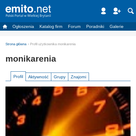
Ogłoszenia
Katalog firm
Forum
Poradniki
Galerie
Strona główna
Profil użytkownika monikarenia
monikarenia
Profil
Aktywność
Grupy
Znajomi