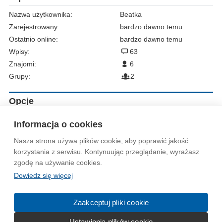
Nazwa użytkownika:
Beatka
Zarejestrowany:
bardzo dawno temu
Ostatnio online:
bardzo dawno temu
Wpisy:
63
Znajomi:
6
Grupy:
2
Opcje
Zgłoś do moderacji
Informacja o cookies
Nasza strona używa plików cookie, aby poprawić jakość
Wytyczne dla społeczności
Regulamin
Prywatność
korzystania z serwisu. Kontynuując przeglądanie, wyrażasz
zgodę na używanie cookies.
Reklama
Kontakt
Information in English
Dowiedz się więcej
© 2004-2026 Emito.net
Zaakceptuj pliki cookie
Ustawienia plików cookie