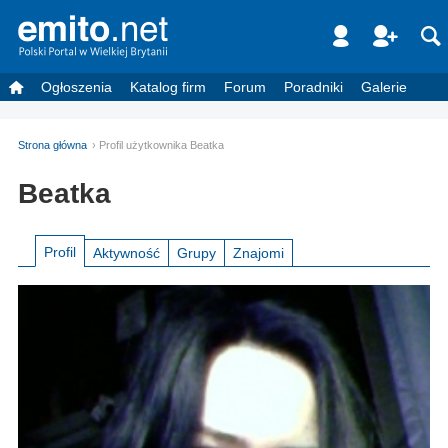
Ogłoszenia
Katalog firm
Forum
Poradniki
Galerie
Strona główna
Profil użytkownika Beatka
Beatka
Profil
Aktywność
Grupy
Znajomi