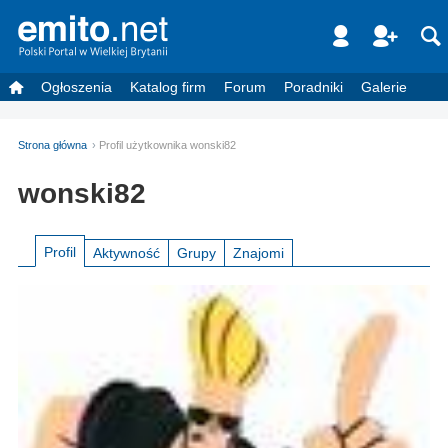
Ogłoszenia
Katalog firm
Forum
Poradniki
Galerie
Strona główna
Profil użytkownika wonski82
wonski82
Profil
Aktywność
Grupy
Znajomi