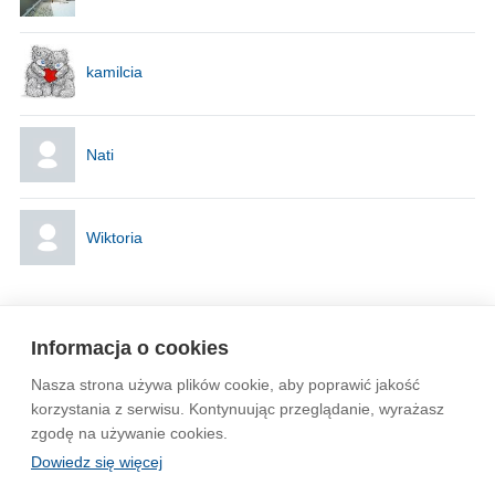
kamilcia
Nati
Wiktoria
Strona
1
Informacja o cookies
Nasza strona używa plików cookie, aby poprawić jakość
Wytyczne dla społeczności
Regulamin
Prywatność
korzystania z serwisu. Kontynuując przeglądanie, wyrażasz
zgodę na używanie cookies.
Reklama
Kontakt
Information in English
Dowiedz się więcej
© 2004-2026 Emito.net