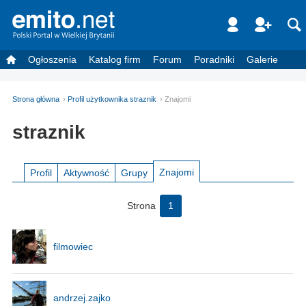
Ogłoszenia
Katalog firm
Forum
Poradniki
Galerie
Strona główna
Profil użytkownika straznik
Znajomi
straznik
Znajomi
Profil
Aktywność
Grupy
Strona
1
filmowiec
andrzej.zajko