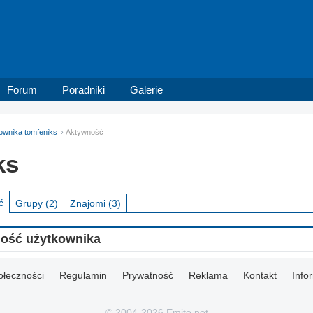
Forum
Poradniki
Galerie
kownika tomfeniks
Aktywność
ks
ć
Grupy
(2)
Znajomi
(3)
ność użytkownika
ołeczności
Regulamin
Prywatność
Reklama
Kontakt
Info
© 2004-2026 Emito.net