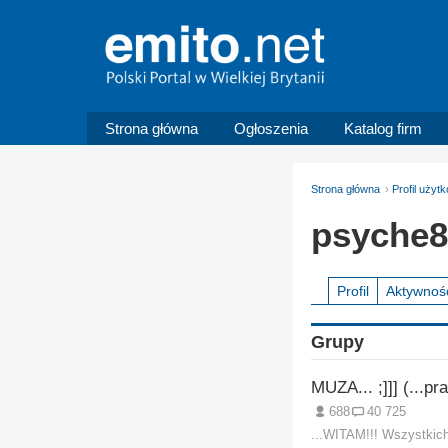
Strona główna
Ogłoszenia
Katalog firm
Strona główna
Profil uży
psyche8
Profil
Aktywnoś
Grupy
688
40 725
...WITAM!!! Wszystkich