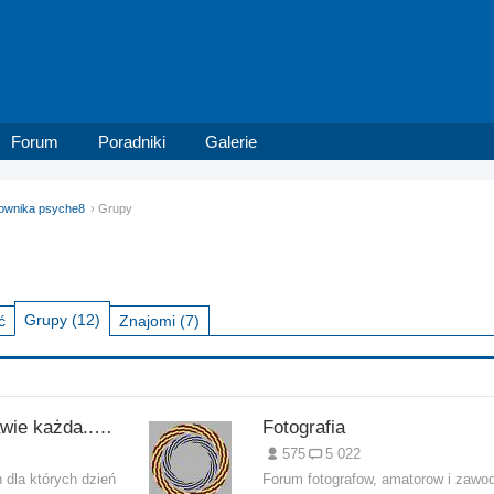
Forum
Poradniki
Galerie
tkownika psyche8
Grupy
Grupy
(12)
ć
Znajomi
(7)
MUZA... ;]]] (...prawie każda... ;ppp)
Fotografia
575
5 022
 dla których dzień
Forum fotografow, amatorow i zaw