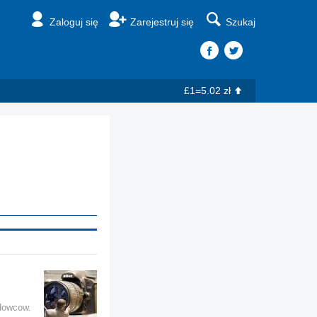
Zaloguj się
Zarejestruj się
Szukaj
£1=5.02 zł
odowcow.