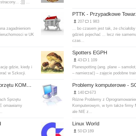
tracony... ;]]] ...
207
1 983
ona zagadnieniom
... bo czasem jest tak, że chciałoby
ieruchomosci w UK
gdzieś pojechać ... lecz nie samemu
czas...
Spotters EGPH
43
1 109
ację gdzie, kiedy i
Planespotting (ang. plane – samolot,
erać w Szkocji.
– namierzać) – zajęcie podobne train
Przed Zakupem Sprzętu KOMPUTERowego
140
673
ach Sprzętu
Różne Problemy z Oprogramowani
IE omawiamy
Komputerowym, w tym także firmy M
..
ale NIE z...
d
Linux World
50
189