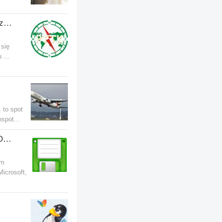
PTTK - Przypadkowe Towarzystwo Turystyczno-Krajoznawcze
 się
 ...
 to spot
spot...
Problemy komputerowe - SOFTWARE
em
icrosoft,