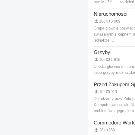
bez MUZY... ...to dzień s
Nieruchomosci
186
3 089
Grupa glownie poswiec
zwiazanym z kupnem n
jednakze ...
Grzyby
195
1 919
Chodzi głównie o inform
jakie grzyby można zbi
102
919
Doradzamy przy Zakup
Komputerowego, ale N
problemów z jego eksp.
Commodore Worl
26
289