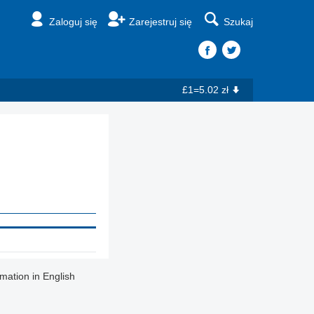
Zaloguj się
Zarejestruj się
Szukaj
£1=5.02 zł
rmation in English