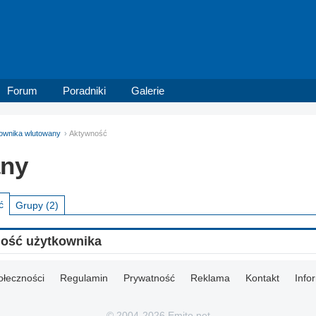
Forum
Poradniki
Galerie
kownika wlutowany
Aktywność
any
ć
Grupy
(2)
ność użytkownika
ołeczności
Regulamin
Prywatność
Reklama
Kontakt
Info
© 2004-2026 Emito.net