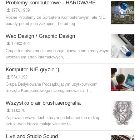
Problemy komputerowe - HARDWARE
177
939
Różne Problemy ze Sprzętem Komputerowym, ale NIE
porady przed jego zakupem, bo od teg...
Web Design / Graphic Design
129
404
Grupa tematyczna dla osob zajmujacych sie kreatywnym
tworzeniem stron internetowych, ...
Komputer NIE gryzie :)
53
192
Grupa Dedykowana Początkującym użytkownikom
Sprzętu Komputerowego i Oprogramowania. T...
Wszystko o air brush,aerografia
11
70
Zaprszam wszystkich ktorym podoba sie ten rodzaj
sztuki,tych ktorzy maluja wlasnie ta...
Live and Studio Sound