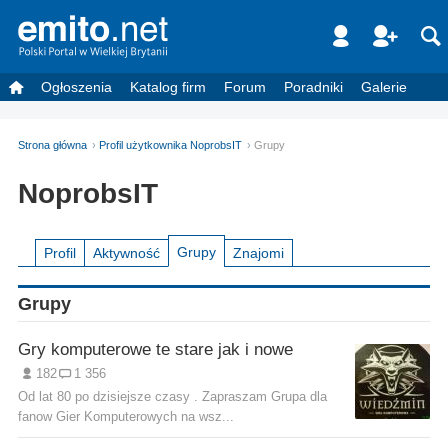
Ogłoszenia
Katalog firm
Forum
Poradniki
Galerie
Strona główna
Profil użytkownika NoprobsIT
Grupy
NoprobsIT
Grupy
Profil
Aktywność
Znajomi
Grupy
Gry komputerowe te stare jak i nowe
182
1 356
Od lat 80 po dzisiejsze czasy . Zapraszam Grupa dla
fanow Gier Komputerowych na wsz...