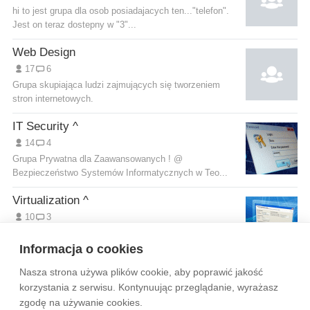
hi to jest grupa dla osob posiadajacych ten..."telefon".
Jest on teraz dostepny w "3"...
Web Design
17
6
Grupa skupiająca ludzi zajmujących się tworzeniem
stron internetowych.
IT Security ^
14
4
Grupa Prywatna dla Zaawansowanych ! @
Bezpieczeństwo Systemów Informatycznych w Teo...
Virtualization ^
10
3
Grupa Prywatna powołana w celu Pogłębiania Wiedzy
oraz Wymiany Osobistych Doświadczeń...
Informacja o cookies
Nasza strona używa plików cookie, aby poprawić jakość
Wytyczne dla społeczności
Regulamin
Prywatność
korzystania z serwisu. Kontynuując przeglądanie, wyrażasz
zgodę na używanie cookies.
Reklama
Kontakt
Information in English