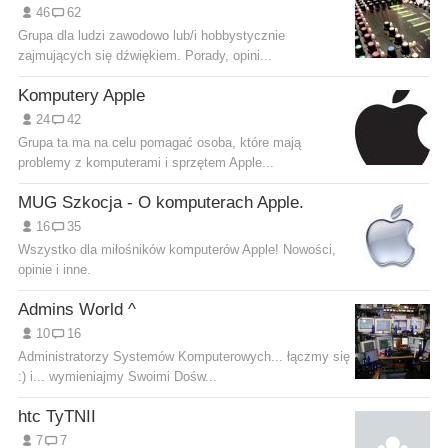
46
62
Grupa dla ludzi zawodowo lub/i hobbystycznie
zajmujących się dźwiękiem. Porady, opini...
Komputery Apple
24
42
Grupa ta ma na celu pomagać osoba, które mają
problemy z komputerami i sprzętem Apple...
MUG Szkocja - O komputerach Apple.
16
35
Wszystko dla miłośników komputerów Apple! Nowości,
opinie i inne.
Admins World ^
10
16
Administratorzy Systemów Komputerowych... łączmy się
:) i... wymieniajmy Swoimi Dośw...
htc TyTNII
7
7