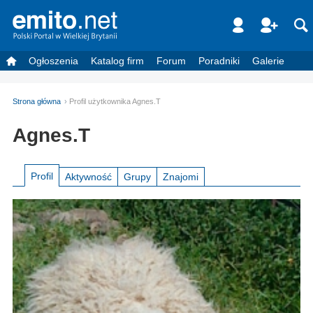
Ogłoszenia
Katalog firm
Forum
Poradniki
Galerie
Strona główna
Profil użytkownika Agnes.T
Agnes.T
Profil
Aktywność
Grupy
Znajomi