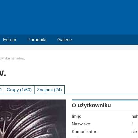
Forum
Poradniki
Galerie
kownika nshadow.
w.
ć
Grupy
(1/60)
Znajomi
(24)
O użytkowniku
Imię:
ns
Nazwisko:
!
Komunikator:
sie