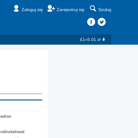
Zaloguj się
Zarejestruj się
Szukaj
£1=5.01 zł
hadow
 odinstalowal