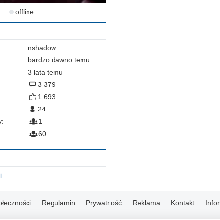
offline
nshadow.
bardzo dawno temu
3 lata temu
3 379
1 693
24
y:
1
60
i
ołeczności
Regulamin
Prywatność
Reklama
Kontakt
Info