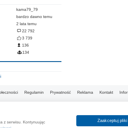
kama79_79
bardzo dawno temu
2 lata temu
22 792
3 739
136
134
i
ołeczności
Regulamin
Prywatność
Reklama
Kontakt
Info
© 2004-2026 Emito.net
Zaakceptuj pliki
ia z serwisu. Kontynuując