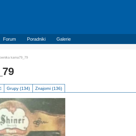
Forum
Poradniki
Galerie
tkownika kama79_79
_79
ć
Grupy
(134)
Znajomi
(136)