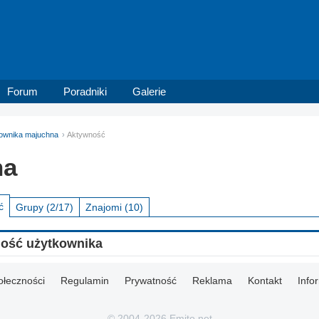
Forum
Poradniki
Galerie
tkownika majuchna
Aktywność
na
ć
Grupy
(2/17)
Znajomi
(10)
ność użytkownika
ołeczności
Regulamin
Prywatność
Reklama
Kontakt
Info
© 2004-2026 Emito.net