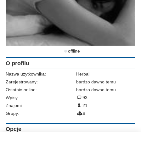
offline
O profilu
Nazwa użytkownika:
Herbal
Zarejestrowany:
bardzo dawno temu
Ostatnio online:
bardzo dawno temu
Wpisy:
93
Znajomi:
21
Grupy:
8
Opcje
Zgłoś do moderacji