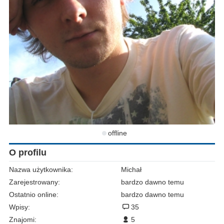
offline
O profilu
Nazwa użytkownika:
Michał
Zarejestrowany:
bardzo dawno temu
Ostatnio online:
bardzo dawno temu
Wpisy:
35
Znajomi:
5