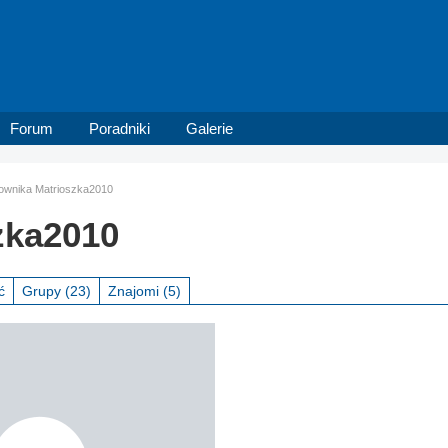
Forum
Poradniki
Galerie
tkownika Matrioszka2010
zka2010
ć
Grupy
(23)
Znajomi
(5)