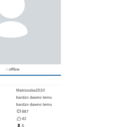
offline
Matrioszka2010
bardzo dawno temu
bardzo dawno temu
887
42
5