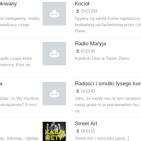
ukiwany
Kocioł
20
254
st inteligentny, madry,
Syjamy są wśród kotów najstarszą 
 wiedzacy czego ...
hodowlaną uszlachetnioną przez cz
Pierw...
Radio Maryja
42
94
banki czasu które
Katolicki Głos w Twoim Domu
 pomocy. Ktoś np.
a
16
83
dziec co Wy myslicie
Jako, ze kazdy ma na tym osranym
cokrajowcem? A moz...
swoja grupe to ja postanowilem byc 
za...
Street Art
18
15
jac, linkowac, ogladac
Street Art! i wszystko jasne ;]