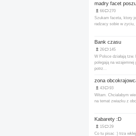
madry facet posz
66
270
Szukam faceta, ktory je
radzacy sobie w zyciu,
Bank czasu
26
145
W Polsce działają tzw. 
polegają na wzajemnej
potrz...
zona obcokrajowc
43
93
Witam. Chcialabym wie
na temat zwiazku z ob
Kabarety :D
15
29
Co tu pisac :) trza wkle