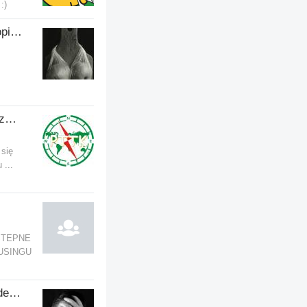
:)
Grupa- ogolnie z ch*jnia i popierdulnia;
PTTK - Przypadkowe Towarzystwo Turystyczno-Krajoznawcze
 się
 ...
STEPNE
OUSINGU
Grupa wsparcia Polaków z depresja