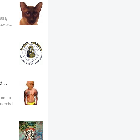
rasą
łowieka.
Radosci i smutki lysego kurdupla
 emito
trendy i