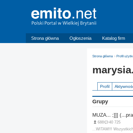
Strona główna
Ogłoszenia
Katalog firm
Strona główna
Profil użyt
marysia
Profil
Aktywnoś
Grupy
688
40 725
...WITAM!!! Wszystkich