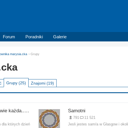
Forum
Poradniki
Galerie
kownika marysia.cka
Grupy
.cka
Grupy
(25)
ć
Znajomi
(19)
MUZA... ;]]] (...prawie każda... ;ppp)
Samotni
791
11 521
 dla których dzień
Jesli jestes sam/a w Glasgow i okol