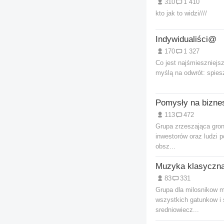
310
1 410
kto jak to widzi////
Indywidualiści@
170
1 327
Co jest najśmieszniejs
myślą na odwrót: spiesz
113
472
Grupa zrzeszająca gro
inwestorów oraz ludzi 
obsz...
Muzyka klasyczn
83
331
Grupa dla milosnikow m
wszystkich gatunkow i 
sredniowiecz...