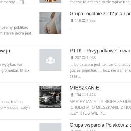
tracony... ;]]] ...
chcesz to zmienic to sie wpisz tutaj 
116
2 357
 możemy poklikać
,
 stanie jakim jest
aw ju
207
1 983
ie wytykac we
... bo czasem jest tak, że chciałoby
 gromadzic kfiatki
gdzieś pojechać ... lecz nie samemu
czas...
MIESZKANIE
134
1 424
&bass, techno,
MAM PYTANIE ILE BIORA ZA OD
p + videos, sety i
,CHODZI MI O MIESZKANIE Z H
,CZY KTOS WIE ? ...