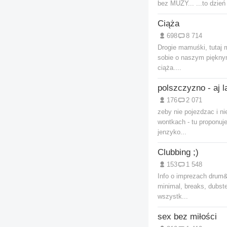
bez MUZY... ...to dzień s
Ciąża
698
8 714
Drogie mamuśki, tutaj
sobie o naszym pięknym
ciąża....
polszczyzno - aj l
176
2 071
zeby nie pojezdzac i n
wontkach - tu proponuje
jenzyko...
Clubbing ;)
153
1 548
Info o imprezach drum
minimal, breaks, dubste
wszystk...
sex bez miłości