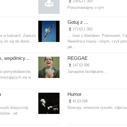
239
1 393
Porozmawiajmy o tym
Gotuj z ...
272
1 082
ze w ludziach: Zawsze
... Joan z Aberdeen, Polonusem, Ce
y im się do doros...
Niewolnica Isaury i innym, czyli por
jak...
Pomysły na biznes, wspólnicy, inwestorzy
REGGAE
147
396
no pomysłodawców,
Jamajskie brzdąkanie...
poruszających się w
a
Humor
81
299
uzyki klasycznej
Dowcipy, smieszne rysunki, zdjecia f
stylow - od