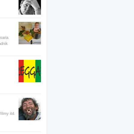
saria
adnik
ilmy itd.