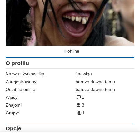
offline
O profilu
Nazwa użytkownika:
Jadwiga
Zarejestrowany:
bardzo dawno temu
Ostatnio online:
bardzo dawno temu
Wpisy:
1
Znajomi:
3
Grupy:
1
Opcje
Zgłoś do moderacji