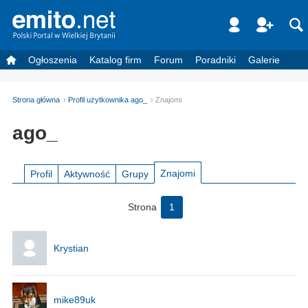
Ogłoszenia
Katalog firm
Forum
Poradniki
Galerie
Strona główna
Profil użytkownika ago_
Znajomi
ago_
Znajomi
Profil
Aktywność
Grupy
Strona
1
Krystian
mike89uk