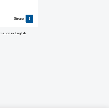
Strona
1
rmation in English