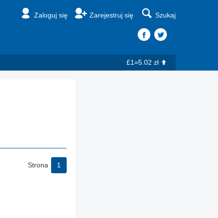
Zaloguj się
Zarejestruj się
Szukaj
£1=5.02 zł
Strona
1