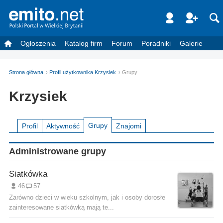
Ogłoszenia
Katalog firm
Forum
Poradniki
Galerie
Strona główna
Profil użytkownika Krzysiek
Grupy
Krzysiek
Grupy
Profil
Aktywność
Znajomi
Administrowane grupy
Siatkówka
46
57
Zarówno dzieci w wieku szkolnym, jak i osoby dorosłe
zainteresowane siatkówką mają te...