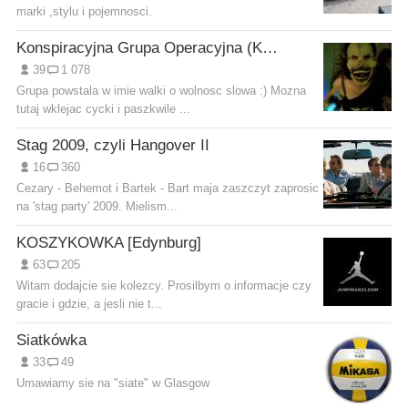
marki ,stylu i pojemnosci.
Konspiracyjna Grupa Operacyjna (KGO)
39
1 078
Grupa powstala w imie walki o wolnosc slowa :) Mozna
tutaj wklejac cycki i paszkwile ...
Stag 2009, czyli Hangover II
16
360
Cezary - Behemot i Bartek - Bart maja zaszczyt zaprosic
na 'stag party' 2009. Mielism...
KOSZYKOWKA [Edynburg]
63
205
Witam dodajcie sie kolezcy. Prosilbym o informacje czy
gracie i gdzie, a jesli nie t...
Siatkówka
33
49
Umawiamy sie na "siate" w Glasgow