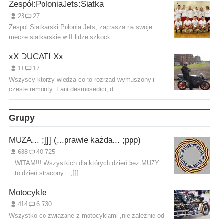
Zespół:PoloniaJets:Siatka
23
27
Zespol Siatkarski Polonia Jets, zaprasza na swoje
mecze siatkarskie w II lidze szkock...
xX DUCATI Xx
11
17
Wszyscy ktorzy wiedza co to rozrzad wymuszony i
czeste remonty. Fani desmosedici, d...
Grupy
MUZA... ;]]] (...prawie każda... ;ppp)
688
40 725
...WITAM!!! Wszystkich dla których dzień bez MUZY...
...to dzień stracony... ;]]] ...
Motocykle
414
6 730
Wszystko co zwiazane z motocyklami ,nie zaleznie od