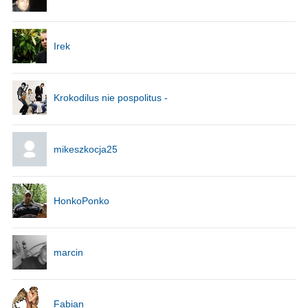
Irek
Krokodilus nie pospolitus -
mikeszkocja25
HonkoPonko
marcin
Fabian