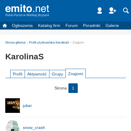
Ogłoszenia
Katalog firm
Forum
Poradniki
Galerie
Strona główna
Profil użytkownika KarolinaS
Znajomi
KarolinaS
Znajomi
Profil
Aktywność
Grupy
Strona
1
jubei
snow_crash