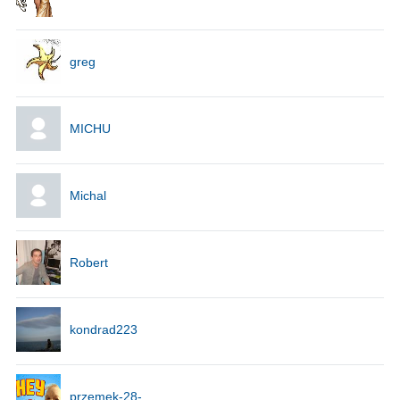
greg
MICHU
Michal
Robert
kondrad223
przemek-28-