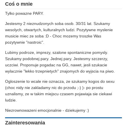
Coś o mnie
Tylko powazne PARY.
Jestesmy 2 nieznudzonych soba osob. 30/31 lat. Szukamy
wesolych, otwartych, kulturalnych ludzi. Pozytywne myslenie
musicie miec ze soba :D - Choc mozemy troszke Was
pozytywnie "nastroic".
Lubimy podroze, imprezy, szalone spontaniczne pomysly.
Szukamy podobnej pary. Jednej pary. Jestesmy szczerzy,
uczciwi. Proponuje pogadac na GG, nawet, jesli szukacie
wylacznie "lekko trzepnietych" znajomych do wyjscia na piwo.
Ogloszenie to wcale nie oznacza, ze szukamy kogos do sexu
(choc nidy nie zakladamy nic do przodu ;-) )- po prostu
uznalismy, ze w takim miejscu czasem pojawiaja sie ciekawi
ludzie.
Niezrownowazeni emocjonalnie - dziekujemy :)
Zainteresowania